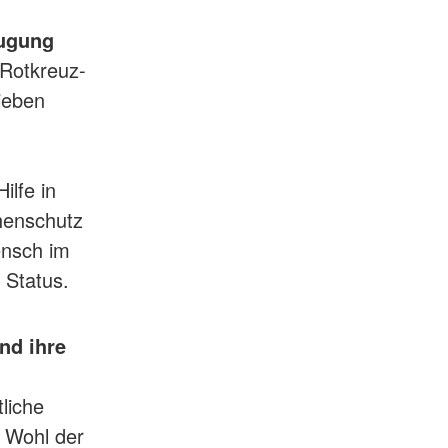
eugung
 Rotkreuz-
ieben
ilfe in
phenschutz
ensch im
 Status.
nd ihre
liche
s Wohl der