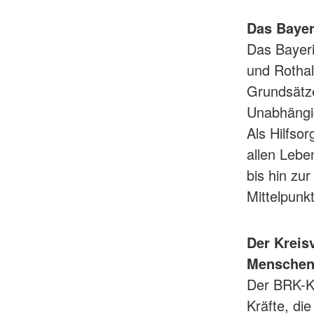
Das Bayer
Das Bayeri
und Rotha
Grundsätzen
Unabhängigk
Als Hilfso
allen Lebe
bis hin zu
Mittelpunk
Der Kreis
Mensche
Der BRK-K
Kräfte, die