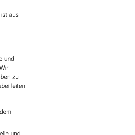
ist aus
le und
 Wir
eben zu
bei leiten
 dem
eile und