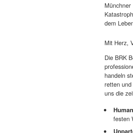
Münchner B
Katastroph
dem Leben
Mit Herz,
Die BRK Be
profession
handeln st
retten und
uns die ze
Humani
festen 
Unparte