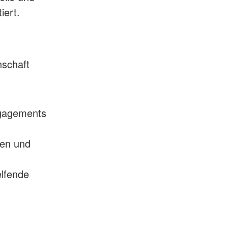
iert.
nschaft
ngagements
zen und
elfende